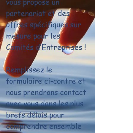
vous propose un
partenariat et des
offres spécifiques sur
mesure pour les
Comités d’Entreprises !
Remplissez le
formulaire ci-contre et
nous prendrons contact
avec vous dans les plus
brefs délais pour
comprendre ensemble