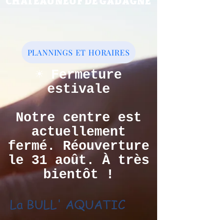
CHATEAUNEUF DE GADAGNE
PLANNINGS ET HORAIRES
☀️ Fermeture
estivale
Notre centre est
actuellement
fermé. Réouverture
le 31 août. À très
bientôt !
La BULL' AQUATIC